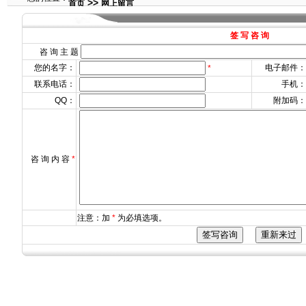
>>
首页
网上留言
签 写 咨 询
咨 询 主 题
您的名字：
电子邮件：
*
联系电话：
手机：
QQ：
附加码：
咨 询 内 容
*
注意：加
*
为必填选项。