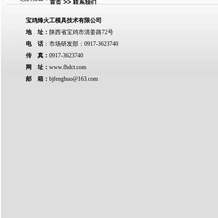
>>
首页
联系我们
宝鸡烽火工模具技术有限公司
地 址：
陕西省宝鸡市清姜路72号
电 话
：
市场研发部：0917-3623740
传 真：
0917-3623740
网 址：
www.fhdct.com
邮 箱：
bjfenghuo@163.com