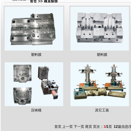
>>
首页
模具制造
塑料膜
塑料膜
压铸模
其它工装
首页 上一页 下一页 尾页 页次：
1
/1
页
12
篇信息/