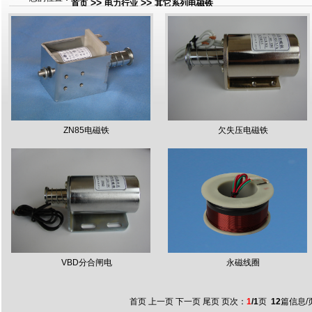
>>
>>
首页
电力行业
其它系列电磁铁
ZN85电磁铁
欠失压电磁铁
VBD分合闸电
永磁线圈
首页 上一页 下一页 尾页 页次：
1
/1
页
12
篇信息/